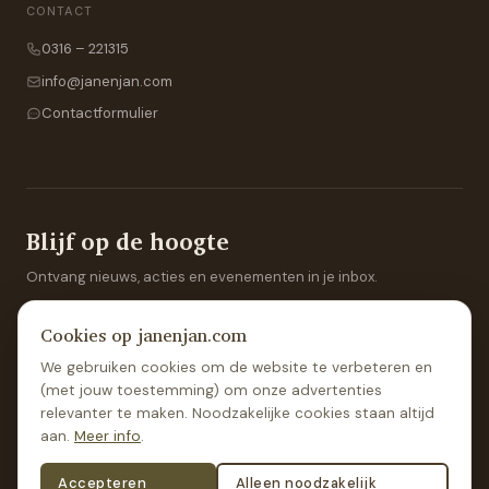
CONTACT
0316 – 221315
info@janenjan.com
Contactformulier
Blijf op de hoogte
Ontvang nieuws, acties en evenementen in je inbox.
Cookies op janenjan.com
We gebruiken cookies om de website te verbeteren en
Aanmelden
(met jouw toestemming) om onze advertenties
relevanter te maken. Noodzakelijke cookies staan altijd
aan.
Meer info
.
Accepteren
Alleen noodzakelijk