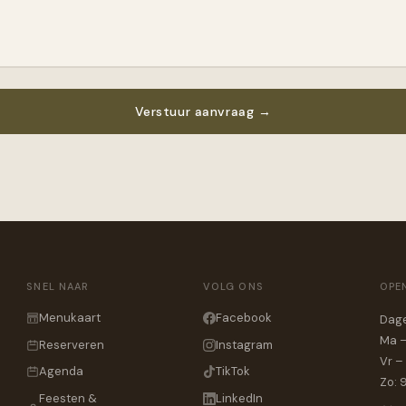
Verstuur aanvraag →
SNEL NAAR
VOLG ONS
OPE
Menukaart
Facebook
Dage
Ma –
Reserveren
Instagram
Vr –
Agenda
TikTok
Zo: 
Feesten &
LinkedIn