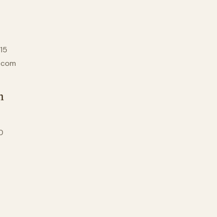
315
n.com
n
0