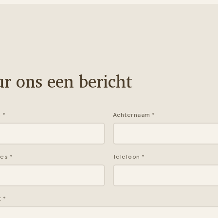
T
ur ons een bericht
m
*
Achternaam
*
res
*
Telefoon
*
t
*