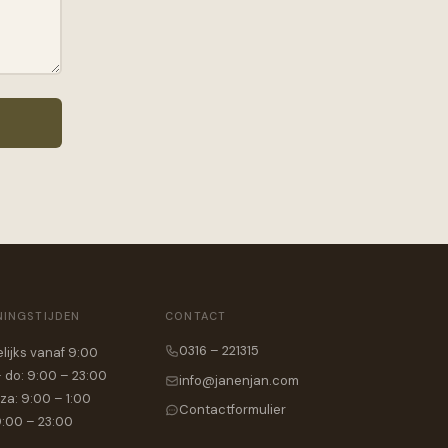
NINGSTIJDEN
CONTACT
0316 – 221315
lijks vanaf 9:00
 do: 9:00 – 23:00
info@janenjan.com
 za: 9:00 – 1:00
Contactformulier
9:00 – 23:00