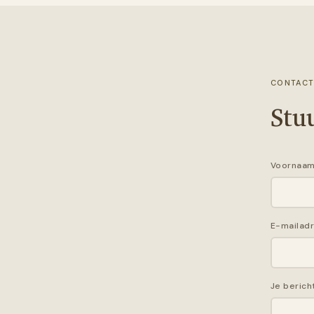
CONTAC
Stu
Voornaa
E-mailad
Je berich