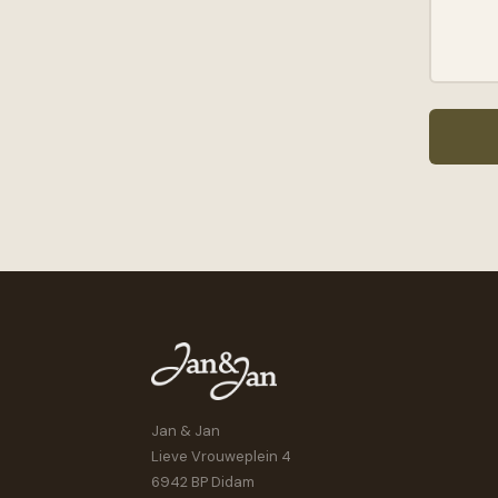
Jan & Jan
Lieve Vrouweplein 4
6942 BP Didam