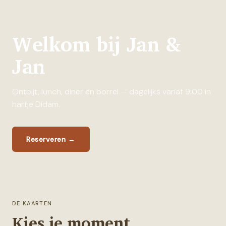
Welkom bij Jan &
Jan
Ontbijt, lunch, diner en borrel — dagelijks vanaf 9:00 in
hartje Didam.
Reserveren
→
DE KAARTEN
Kies je moment