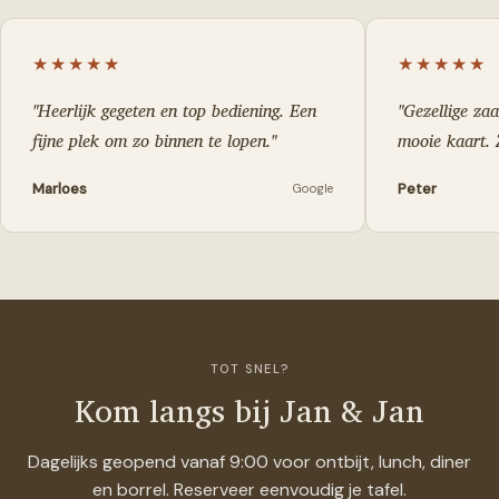
★★★★★
★★★★★
"
Heerlijk gegeten en top bediening. Een
"
Gezellige za
fijne plek om zo binnen te lopen.
"
mooie kaart. 
Marloes
Peter
Google
TOT SNEL?
Kom langs bij Jan & Jan
Dagelijks geopend vanaf 9:00 voor ontbijt, lunch, diner
en borrel. Reserveer eenvoudig je tafel.