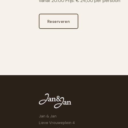
vanaf 20:00 Prijs: € 24,00 per persoon
Reserveren
Jan & Jan
Lieve Vrouweplein 4