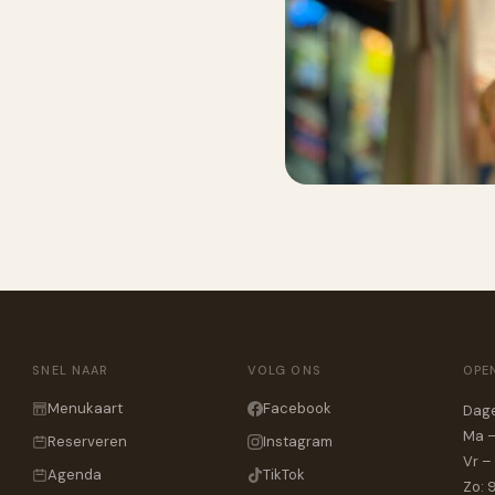
SNEL NAAR
VOLG ONS
OPE
Menukaart
Facebook
Dage
Ma –
Reserveren
Instagram
Vr –
Agenda
TikTok
Zo: 