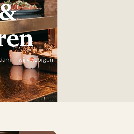
 &
ren
Didam — wij verzorgen