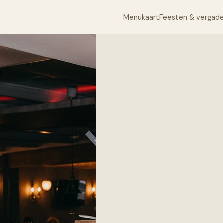
Menukaart
Feesten & vergad