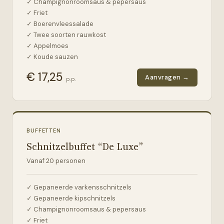
✓ Champignonroomsaus & pepersaus
✓ Friet
✓ Boerenvleessalade
✓ Twee soorten rauwkost
✓ Appelmoes
✓ Koude sauzen
€
17,25
Aanvragen →
p.p.
BUFFETTEN
Schnitzelbuffet “De Luxe”
Vanaf
20
personen
✓ Gepaneerde varkensschnitzels
✓ Gepaneerde kipschnitzels
✓ Champignonroomsaus & pepersaus
✓ Friet