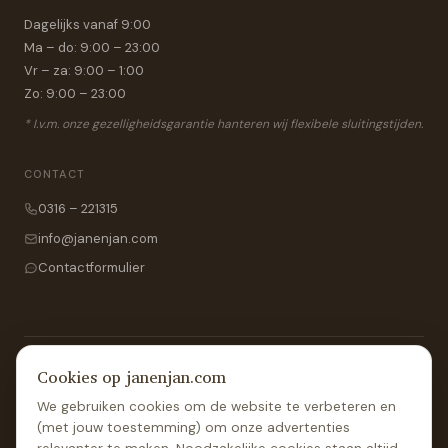
Dagelijks vanaf 9:00
Ma – do: 9:00 – 23:00
Vr – za: 9:00 – 1:00
Zo: 9:00 – 23:00
* I.v.m. onze gezelligheidsgarantie hanteren wij flexibele sluitingstijden.
CONTACT
0316 – 221315
info@janenjan.com
Contactformulier
Cookies op janenjan.com
Blijf op de hoogte
We gebruiken cookies om de website te verbeteren en
Ontvang nieuws, acties en evenementen in je inbox.
(met jouw toestemming) om onze advertenties