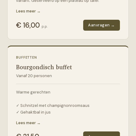
variant. Geserveerd op een plateau op tafel.
Lees meer →
– Drinksoepje: soep van de dag
– Snee brood met kroket
€
16,00
Aanvragen →
p.p.
– Broodje roomkaas gegrilde courgette en walnoten
– Broodje carpaccio runderhaas, truffelmayo, Grana
Padano, tuinbonen & rucola
– Gerookte zalm, avocadocrème, cripy chilli oil,
komkommer, kappertjes, furikake
BUFFETTEN
Bourgondisch buffet
Vanaf
20
personen
Warme gerechten
✓ Schnitzel met champignonroomsaus
✓ Gehaktbal in jus
✓ Gemarineerde garnalen met wokgroenten
Lees meer →
✓ Kippendijen in satésaus
✓ Gebakken aardappelen