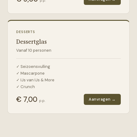
p.p.
DESSERTS
Dessertglas
Vanaf
10
personen
✓ Seizoensvulling
✓ Mascarpone
✓ IJs van IJs & More
✓ Crunch
€
7,00
Aanvragen →
p.p.