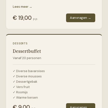
✓ Gebakken aardappelen
Lees meer →
✓ Boerenvleessalade
✓ Warme groenten
€
19,00
Aanvragen →
p.p.
✓ Twee soorten rauwkost
✓ Appelmoes
✓ Koude sauzen
DESSERTS
Dessertbuffet
Vanaf
20
personen
✓ Diverse bavaroises
✓ Diverse mousses
✓ Dessertgebak
✓ Vers fruit
✓ Roomijs
✓ Warme kersen
€
9,00
Aanvragen →