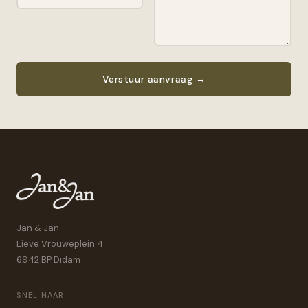
Verstuur aanvraag →
Jan & Jan
Lieve Vrouweplein 4
6942 BP Didam
SNEL NAAR