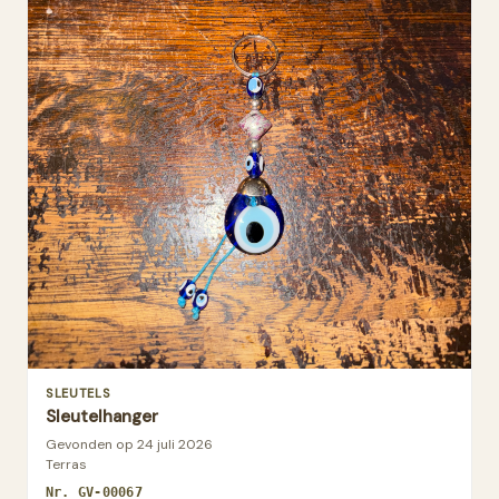
SLEUTELS
Sleutelhanger
Gevonden op
24 juli 2026
Terras
Nr.
GV-00067