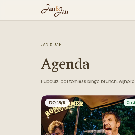
JAN & JAN
Agenda
Pubquiz, bottomless bingo brunch, wijnproe
DO 13/8
Grat