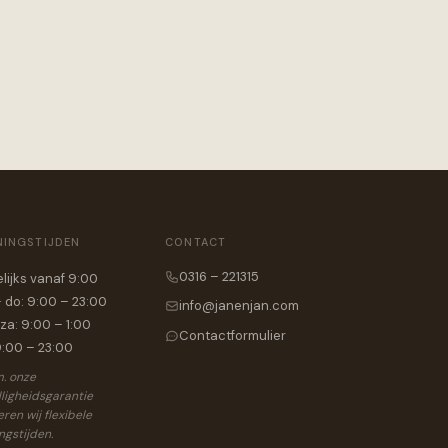
NINGSTIJDEN
CONTACT
0316 – 221315
lijks vanaf 9:00
 do: 9:00 – 23:00
info@janenjan.com
 za: 9:00 – 1:00
Contactformulier
9:00 – 23:00
.m. onze
ligheidsgarantie
ren wij flexibele
ingstijden.