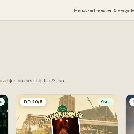
Menukaart
Feesten & vergad
verijen en meer bij Jan & Jan.
DO 20/8
is
Gratis