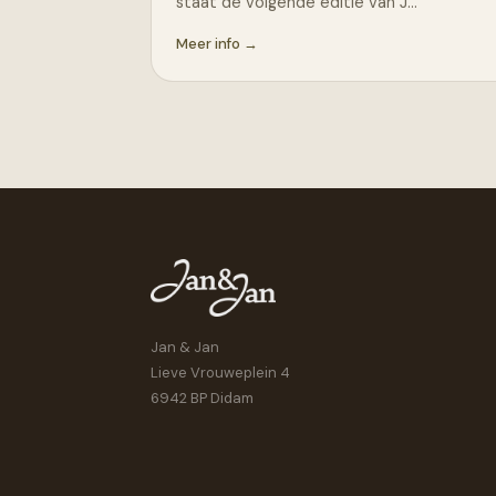
staat de volgende editie van J…
Meer info →
Jan & Jan
Lieve Vrouweplein 4
6942 BP Didam