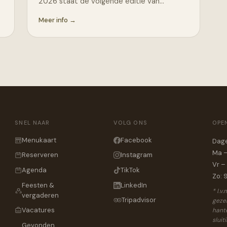
2026 staat de volgende editie van…
Meer info →
SNEL NAAR
VOLG ONS
OPE
Menukaart
Facebook
Dage
Ma –
Reserveren
Instagram
Vr –
Agenda
TikTok
Zo: 
Feesten &
LinkedIn
* I.v
vergaderen
Tripadvisor
gezel
Vacatures
hante
sluit
Gevonden