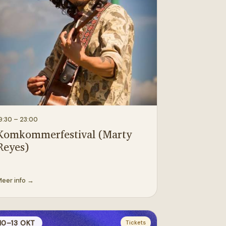
9:30
– 23:00
Komkommerfestival (Marty
Reyes)
eer info →
10–13 OKT
Tickets