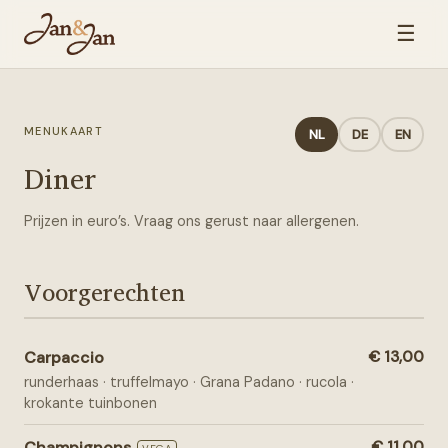
☰
MENUKAART
NL
DE
EN
Diner
Prijzen in euro’s. Vraag ons gerust naar allergenen.
Voorgerechten
Carpaccio
€ 13,00
runderhaas · truffelmayo · Grana Padano · rucola ·
krokante tuinbonen
Champignons
€ 11,00