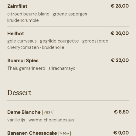
Zalmfilet
€ 28,00
citroen beurre blanc · groene asperges ·
kruidencrumble
Heilbot
€ 26,00
gele currysaus · gegrilde courgette · geroosterde
cherrytomaten · kruidenolie
Scampi Spies
€ 23,00
Thais gemarineerd · srirachamayo
Dessert
Dame Blanche
€ 8,50
VEGA
vanille ijs · warme chocoladesaus
Bananen Cheesecake
€ 9,00
VEGA