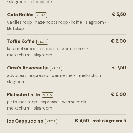
· slagroom · chocolade
Cafe Brûlée
€ 5,50
VEGA
vanillesiroop · hazelnootsiroop · koffie · slagroom ·
kletskop
Toffie Koffie
€ 6,00
VEGA
karamel siroop · espresso · warme melk ·
melkschuim · slagroom
Oma's Advocaatje
€ 7,50
VEGA
advocaat · espresso · warme melk · melkschuim ·
slagroom
Pistache Latte
€ 6,00
VEGA
pistachesiroop · espresso · warme melk ·
melkschuim · slagroom
Ice Cappuccino
€ 4,50 · met slagroom 5
VEGA