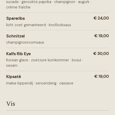
sucade · gerookte paprika · champignon · augurk ·
crème fraîche
Spareribs
€ 24,00
licht zoet gemarineerd · knoflooksaus
Schnitzel
€ 19,00
champignonroomsaus
Kalfs Rib Eye
€ 30,00
Korean glaze · zoetzure komkommer · bosui ·
sesam
Kipsaté
€ 19,00
malse kippendij · seroendeng · cassave
Vis