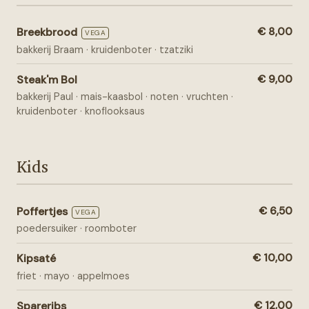
Breekbrood
€ 8,00
VEGA
bakkerij Braam · kruidenboter · tzatziki
Steak'm Bol
€ 9,00
bakkerij Paul · mais-kaasbol · noten · vruchten ·
kruidenboter · knoflooksaus
Kids
Poffertjes
€ 6,50
VEGA
poedersuiker · roomboter
Kipsaté
€ 10,00
friet · mayo · appelmoes
Spareribs
€ 12,00