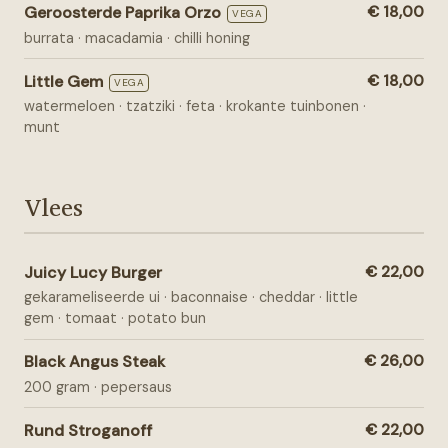
Geroosterde Paprika Orzo
€ 18,00
VEGA
burrata · macadamia · chilli honing
Little Gem
€ 18,00
VEGA
watermeloen · tzatziki · feta · krokante tuinbonen ·
munt
Vlees
Juicy Lucy Burger
€ 22,00
gekarameliseerde ui · baconnaise · cheddar · little
gem · tomaat · potato bun
Black Angus Steak
€ 26,00
200 gram · pepersaus
Rund Stroganoff
€ 22,00