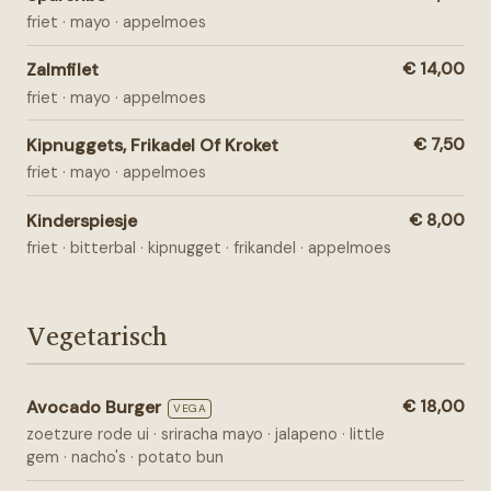
friet · mayo · appelmoes
Zalmfilet
€ 14,00
friet · mayo · appelmoes
Kipnuggets, Frikadel Of Kroket
€ 7,50
friet · mayo · appelmoes
Kinderspiesje
€ 8,00
friet · bitterbal · kipnugget · frikandel · appelmoes
Vegetarisch
Avocado Burger
€ 18,00
VEGA
zoetzure rode ui · sriracha mayo · jalapeno · little
gem · nacho's · potato bun