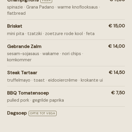
VEGA
spinazie · Grana Padano · warme knoflooksaus ·
flatbread
Brisket
€ 15,00
mini pita · tzatziki · zoetzure rode kool · feta
Gebrande Zalm
€ 14,00
sesam-sojasaus · wakame · nori chips ·
komkommer
Steak Tartaar
€ 14,50
truffelmayo · toast · eidooiercrème · krokante ui
BBQ Tomatensoep
€ 7,50
pulled pork · gegrilde paprika
Dagsoep
OPTIE TOT VEGA