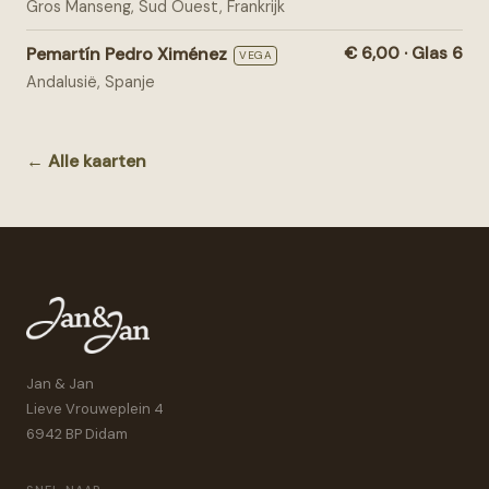
Gros Manseng, Sud Ouest, Frankrijk
Pemartín Pedro Ximénez
€ 6,00 · Glas 6
VEGA
Andalusië, Spanje
← Alle kaarten
Jan & Jan
Lieve Vrouweplein 4
6942 BP Didam