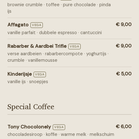
brownie crumble · toffee · pure chocolade · pinda
ijs
Affagato
€ 9,00
VEGA
vanille parfait · dubbele espresso · cantuccini
Rabarber & Aardbei Trifle
€ 9,00
VEGA
verse aardbeien · rabarbercompote · yoghurtijs ·
crumble · vanillemousse
Kinderijsje
€ 5,00
VEGA
vanille ijs · snoepjes
Special Coffee
Tony Chocolonely
€ 6,00
VEGA
chocoladesiroop · koffie · warme melk · melkschuim