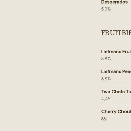
Desperados
5,9%
FRUITBI
Liefmans Fru
3,8%
Liefmans Pea
3,8%
Two Chefs Tu
4,4%
Cherry Chouf
8%