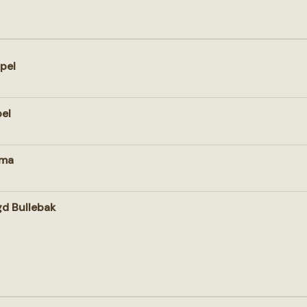
pel
pel
ama
d Bullebak