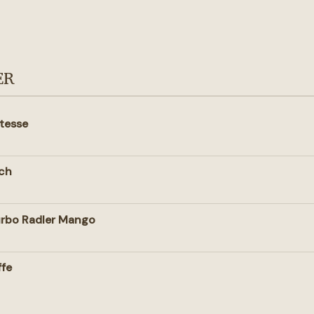
ER
itesse
ch
rbo Radler Mango
fe