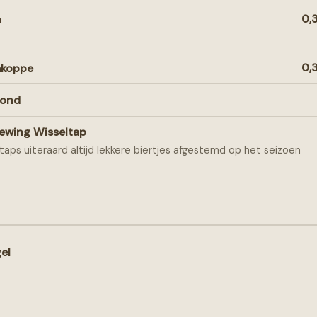
n
0,3
mkoppe
0,3
lond
ewing Wisseltap
taps uiteraard altijd lekkere biertjes afgestemd op het seizoen
el