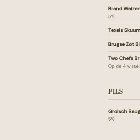
Brand Weize
5%
Texels Skuu
Brugse Zot B
Two Chefs Br
Op de 4 wissel
PILS
Grolsch Beug
5%