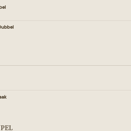
bel
Dubbel
aak
PEL