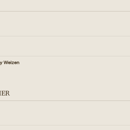
y Weizen
IER