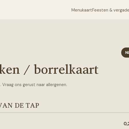
Menukaart
Feesten & vergad
N
ken / borrelkaart
’s. Vraag ons gerust naar allergenen.
VAN DE TAP
0,