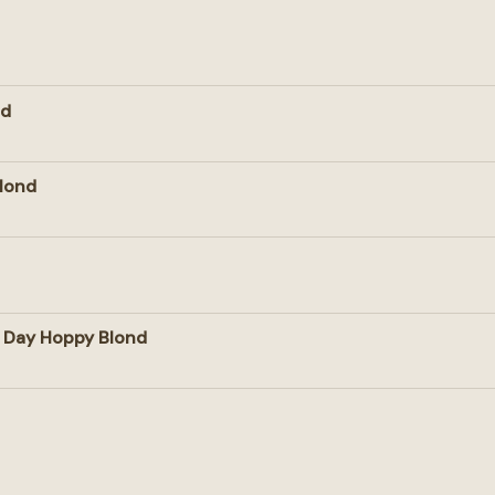
nd
lond
 Day Hoppy Blond