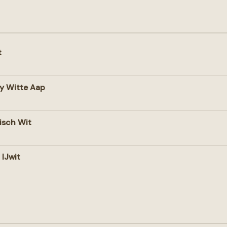
t
y Witte Aap
isch Wit
 IJwit