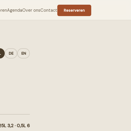
eren
Agenda
Over ons
Contact
Reserveren
L
DE
EN
25L 3,2 · 0,5L 6