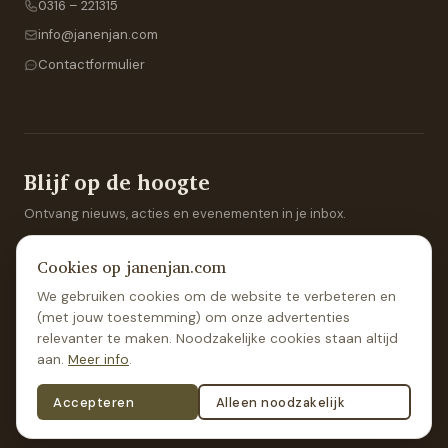
0316 – 221315
info@janenjan.com
Contactformulier
Blijf op de hoogte
Ontvang nieuws, acties en evenementen in je inbox.
Cookies op janenjan.com
We gebruiken cookies om de website te verbeteren en
Aanmelden
(met jouw toestemming) om onze advertenties
relevanter te maken. Noodzakelijke cookies staan altijd
aan.
Meer info
.
Accepteren
Alleen noodzakelijk
©
2026
Jan & Jan
Privacybeleid
·
Algemene voorwaarden