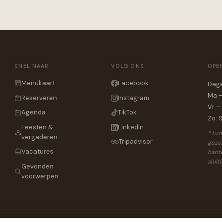
SNEL NAAR
VOLG ONS
OPE
Menukaart
Facebook
Dage
Ma –
Reserveren
Instagram
Vr –
Agenda
TikTok
Zo: 
Feesten &
LinkedIn
* I.v
vergaderen
Tripadvisor
gezel
Vacatures
hante
sluit
Gevonden
voorwerpen