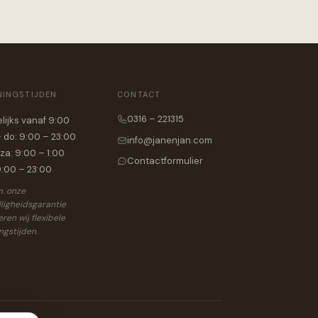
NINGSTIJDEN
CONTACT
0316 – 221315
lijks vanaf 9:00
 do: 9:00 – 23:00
info@janenjan.com
 za: 9:00 – 1:00
Contactformulier
9:00 – 23:00
.m. onze
ligheidsgarantie
ren wij flexibele
ingstijden.