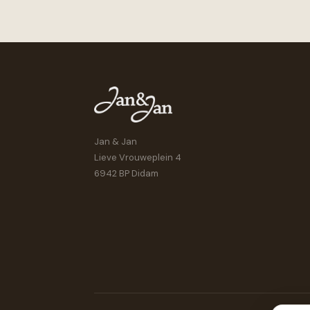
Jan & Jan
Lieve Vrouweplein 4
6942 BP Didam