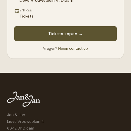
Lieve Vrouweplein 4
,
Didam
ENTREE
Tickets
Tickets kopen
→
Vragen?
Neem contact op
Jan & Jan
Lieve Vrouweplein 4
6942 BP Didam