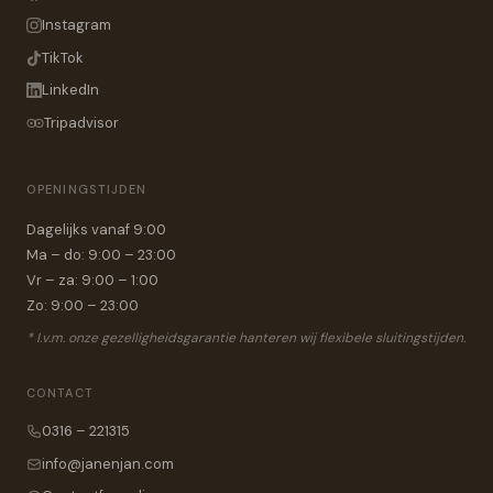
Instagram
TikTok
LinkedIn
Tripadvisor
OPENINGSTIJDEN
Dagelijks vanaf 9:00
Ma – do: 9:00 – 23:00
Vr – za: 9:00 – 1:00
Zo: 9:00 – 23:00
* I.v.m. onze gezelligheidsgarantie hanteren wij flexibele sluitingstijden.
CONTACT
0316 – 221315
info@janenjan.com