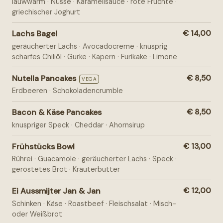
lauwwarm · Nüsse · Karamellsauce · rote Früchte ·
griechischer Joghurt
Lachs Bagel
€ 14,00
geräucherter Lachs · Avocadocreme · knusprig
scharfes Chiliöl · Gurke · Kapern · Furikake · Limone
Nutella Pancakes
€ 8,50
VEGA
Erdbeeren · Schokoladencrumble
Bacon & Käse Pancakes
€ 8,50
knuspriger Speck · Cheddar · Ahornsirup
Frühstücks Bowl
€ 13,00
Rührei · Guacamole · geräucherter Lachs · Speck ·
geröstetes Brot · Kräuterbutter
Ei Aussmijter Jan & Jan
€ 12,00
Schinken · Käse · Roastbeef · Fleischsalat · Misch-
oder Weißbrot