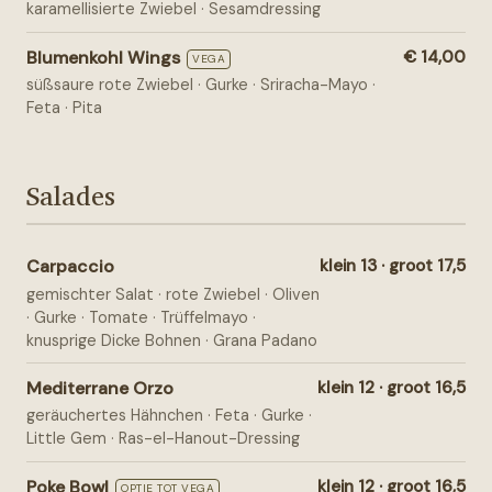
karamellisierte Zwiebel · Sesamdressing
Blumenkohl Wings
€ 14,00
VEGA
süßsaure rote Zwiebel · Gurke · Sriracha-Mayo ·
Feta · Pita
Salades
Carpaccio
klein 13 · groot 17,5
gemischter Salat · rote Zwiebel · Oliven
· Gurke · Tomate · Trüffelmayo ·
knusprige Dicke Bohnen · Grana Padano
Mediterrane Orzo
klein 12 · groot 16,5
geräuchertes Hähnchen · Feta · Gurke ·
Little Gem · Ras-el-Hanout-Dressing
Poke Bowl
klein 12 · groot 16,5
OPTIE TOT VEGA