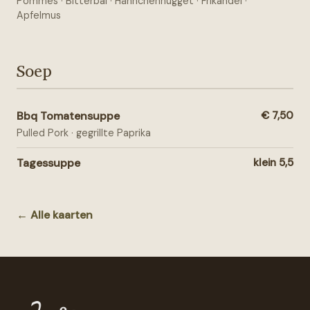
Pommes · Bitterbal · Hähnchennugget · Frikandel ·
Apfelmus
Soep
Bbq Tomatensuppe
€ 7,50
Pulled Pork · gegrillte Paprika
Tagessuppe
klein 5,5
← Alle kaarten