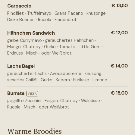
Carpaccio
€ 13,50
Rindfilet · Trüffelmayo · Grana Padano · knusprige
Dicke Bohnen · Rucola · Fladenbrot
Hähnchen Sandwich
€ 12,00
gelbe Currymayo · geräuchertes Hähnchen ·
Mango-Chutney · Gurke · Tomate · Little Gem ·
Erdnuss · Misch- oder Weißbrot
Lachs Bagel
€ 14,00
geräucherter Lachs · Avocadocreme · knusprig
scharfes Chiliöl · Gurke · Kapern · Furikake · Limone
Burrata
€ 15,00
VEGA
gegrillte Zucchini · Feigen-Chutney · Walnüsse ·
Rucola · Misch- oder Weißbrot
Warme Broodjes