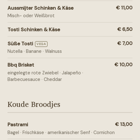
Aussmijter Schinken & Käse
€ 11,00
Misch- oder Weißbrot
Tosti Schinken & Käse
€ 6,50
Süße Tosti
€ 7,00
VEGA
Nutella · Banane · Walnuss
Bbq Brisket
€ 10,00
eingelegte rote Zwiebel · Jalapeño ·
Barbecuesauce · Cheddar
Koude Broodjes
Pastrami
€ 13,00
Bagel · Frischkäse · amerikanischer Senf · Cornichon